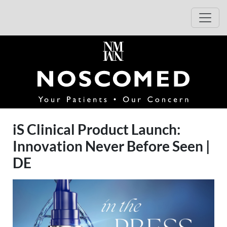
Zur Veranstaltungsbeschreibung wechseln
Zur Anmeldung wechseln
Haup
(opens i
iS Clinical Product Launch:
Innovation Never Before Seen |
DE