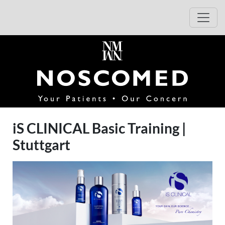
Zur Veranstaltungsbeschreibung wechseln
Zur Anmeldung wechseln
Haup
(opens i
iS CLINICAL Basic Training |
Stuttgart