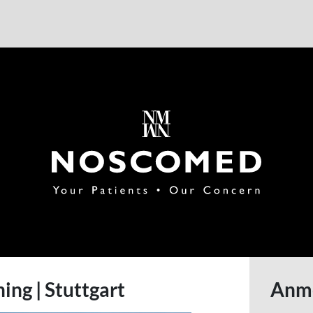
(opens in 
ing | Stuttgart
Anm