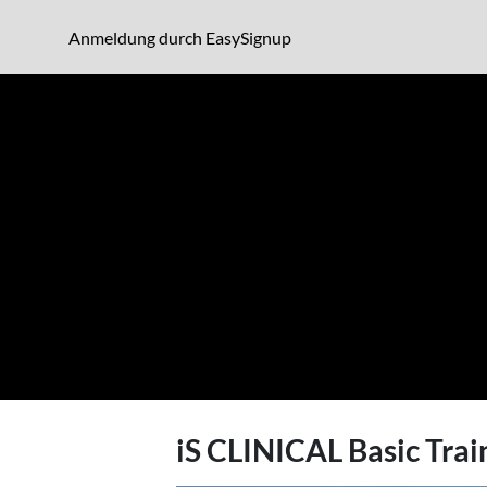
Zur Veranstaltungsbeschreibung wechseln
(opens in a new window)
Anmeldung durch EasySignup
Zur Anmeldung wechseln
iS CLINICAL Basic Train