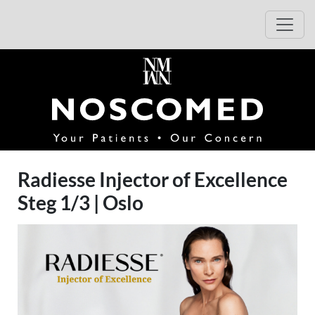
Gå til arrangementsbeskrivelse
Gå til påmelding
Åpen
(opens i
Radiesse Injector of Excellence
Steg 1/3 | Oslo