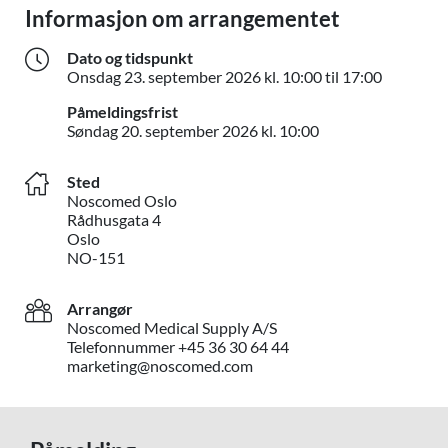
Informasjon om arrangementet
Dato og tidspunkt
Onsdag 23
Onsdag
23. september 2026
kl. 10:00 til 17:00
Påmeldingsfrist
Søndag 20. septemb
Søndag
20. september 2026
kl. 10:00
Sted
Noscomed Oslo
Rådhusgata 4
Oslo
NO-151
Arrangør
Noscomed Medical Supply A/S
Telefonnummer +45 36 30 64 44
marketing@noscomed.com