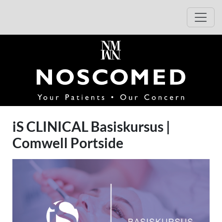
Hop til beskrivelse af arrangementet
Hop til tilmelding
Åbn 
(åbner i 
iS CLINICAL Basiskursus |
Comwell Portside