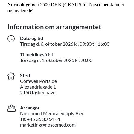
Normalt gebyr:
2500 DKK (GRATIS for Noscomed-kunder
og inviterede)
Information om arrangementet
Dato og tid
Tirsdag d. 6
Tirsdag d.
6. oktober 2026
kl. 09:30 til 16:00
Tilmeldingsfrist
Torsdag d. 1. oktobe
Torsdag d.
1. oktober 2026
kl. 20:00
Sted
Comwell Portside
Alexandriagade 1
2150 København
Arrangør
Noscomed Medical Supply A/S
Tlf. +45 36 30 64 44
marketing@noscomed.com